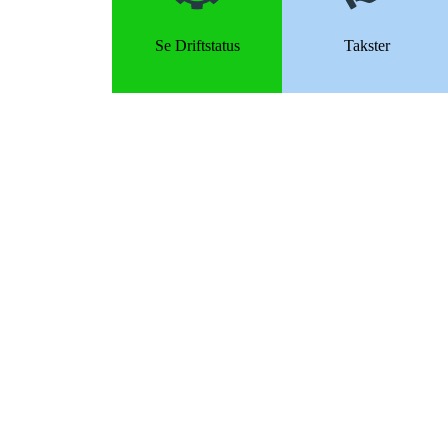
Se Driftstatus
Takster