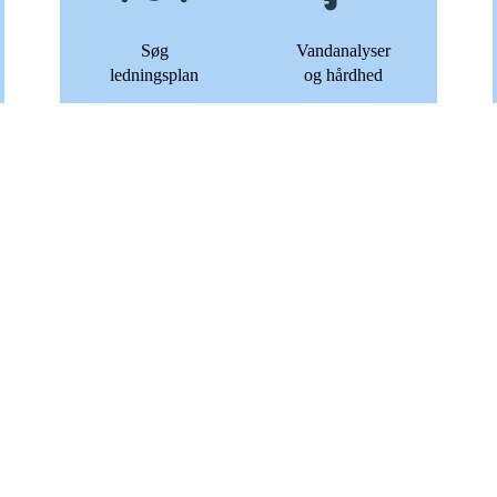
Søg
Vandanalyser
ledningsplan
og hårdhed